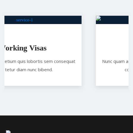
isas
Studing V
bortis sem consequat
Nunc quam arc pretium quis lo
nc bibend.
conse tetur diam nu