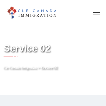
Service 02
>
Service 02
Cle Canada Imigration